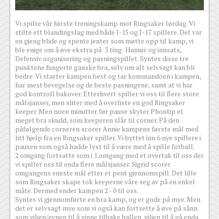
Vi spilte vår første treningskamp mot Ringsaker lørdag. Vi
stilte ett blandingslag med både J-15 og J-17 spillere. Det var
en gjeng blide og spente jenter som møtte opp til kamp, vi
ble enige om å øve ekstra på 3 ting: Humør og innsats,
Defensiv organisering og pasningspillet. Syntes disse tre
punktene fungerte ganske bra, selv om alt selvsagt kan bli
bedre. Vi starter kampen best og tar kommandoen i kampen,
har mest bevegelse og de beste pasningene, samt at vi har
god kontroll bakover. Etterhvert spiller vi oss til flere store
målsjanser, men sliter med å overliste en god Ringsaker
keeper. Men noen minutter før pause skyter Phontip et
meget bra skudd, som keeperen slår til corner. På den
påfølgende corneren scorer Annie kampens første mål med
litt hjelp fra en Ringsaker spiller. Vi byttet inn 6 nye spillere i
pausen som også hadde lyst til å være med å spille fotball.
2.omgang fortsatte som i 1.omgang med et overtak til oss der
vi spiller oss til enda flere målsjanser. Sigrid scorer
omgangens eneste mål etter et pent gjennomspill. Det lille
som Ringsaker skape tok keeperne våre seg av på en enkel
måte. Dermed ender kampen 2 - 0 til oss.
Syntes vi gjennomførte en bra kamp, og er gode på mye. Men
det er selvsagt mye som vi også kan fortsette å øve på sånn
som viljen/evnen til å vinne tilbake ballen, viljen til å gå enda