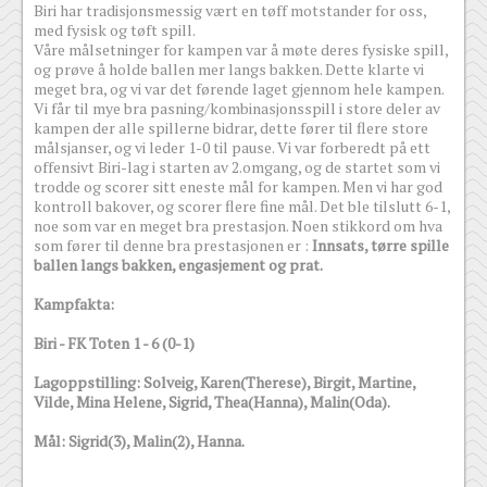
Biri har tradisjonsmessig vært en tøff motstander for oss,
med fysisk og tøft spill.
Våre målsetninger for kampen var å møte deres fysiske spill,
og prøve å holde ballen mer langs bakken. Dette klarte vi
meget bra, og vi var det førende laget gjennom hele kampen.
Vi får til mye bra pasning/kombinasjonsspill i store deler av
kampen der alle spillerne bidrar, dette fører til flere store
målsjanser, og vi leder 1-0 til pause. Vi var forberedt på ett
offensivt Biri-lag i starten av 2.omgang, og de startet som vi
trodde og scorer sitt eneste mål for kampen. Men vi har god
kontroll bakover, og scorer flere fine mål. Det ble tilslutt 6-1,
noe som var en meget bra prestasjon. Noen stikkord om hva
som fører til denne bra prestasjonen er :
Innsats, tørre spille
ballen langs bakken, engasjement og prat.
Kampfakta:
Biri - FK Toten 1 - 6 (0-1)
Lagoppstilling: Solveig, Karen(Therese), Birgit, Martine,
Vilde, Mina Helene, Sigrid, Thea(Hanna), Malin(Oda).
Mål: Sigrid(3), Malin(2), Hanna.